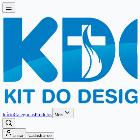
Início
Categorias
Produtos
Mais
Entrar
Cadastrar-se