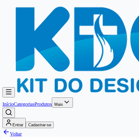
Início
Categorias
Produtos
Mais
Entrar
Cadastrar-se
Voltar