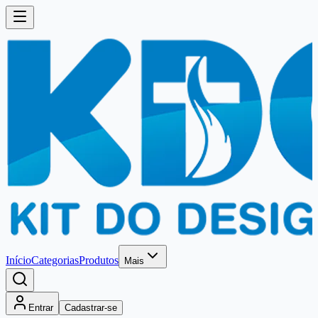
Início
Categorias
Produtos
Mais
Entrar
Cadastrar-se