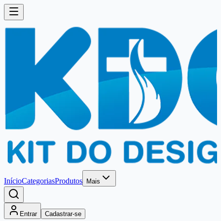
Início
Categorias
Produtos
Mais
Entrar
Cadastrar-se