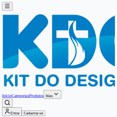
Início
Categorias
Produtos
Mais
Entrar
Cadastrar-se