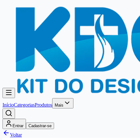
Início
Categorias
Produtos
Mais
Entrar
Cadastrar-se
Voltar