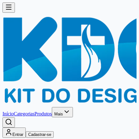
Início
Categorias
Produtos
Mais
Entrar
Cadastrar-se