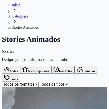
Início
Categorias
Stories Animados
Stories Animados
65
artes
Designs profissionais para
stories animados
Todas
Mais populares
Recentes
Premium
Grátis