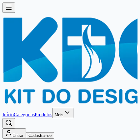
Início
Categorias
Produtos
Mais
Entrar
Cadastrar-se